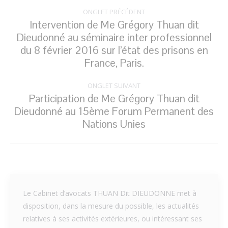
Navigation
ONGLET PRÉCÉDENT
de
Intervention de Me Grégory Thuan dit
Dieudonné au séminaire inter professionnel
commentaire
Onglet
du 8 février 2016 sur l’état des prisons en
précédent
France, Paris.
ONGLET SUIVANT
Participation de Me Grégory Thuan dit
Dieudonné au 15ème Forum Permanent des
Onglet
Nations Unies
suivant
Le Cabinet d’avocats THUAN Dit DIEUDONNE met à
disposition, dans la mesure du possible, les actualités
relatives à ses activités extérieures, ou intéressant ses