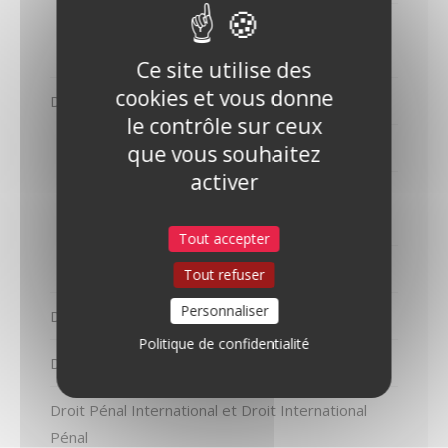
Droit international des Droits de l’Homme
(droit des Nations Unies)
Ce site utilise des
cookies et vous donne
Droit International Privé
le contrôle sur ceux
Droit International Privé de la Famille
que vous souhaitez
activer
Droit International Privé de la Famille : les
affaires traitées par le cabinet
Tout accepter
Droit international des contrats
Tout refuser
Personnaliser
Droit de la fonction publique internationale
Politique de confidentialité
Droit de l’Union Européenne
Droit Pénal International et Droit International
Pénal